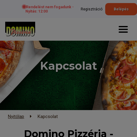
Rendelést nem fogadunk -
Regisztráció
Belépés
Nyitás: 12:00
Kapcsolat
Nyitólap
Kapcsolat
Domino Pizzéria -