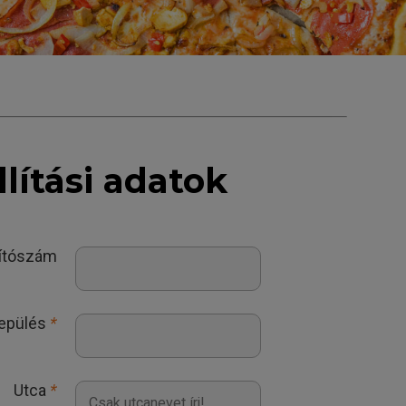
llítási adatok
yítószám
lepülés
*
Utca
*