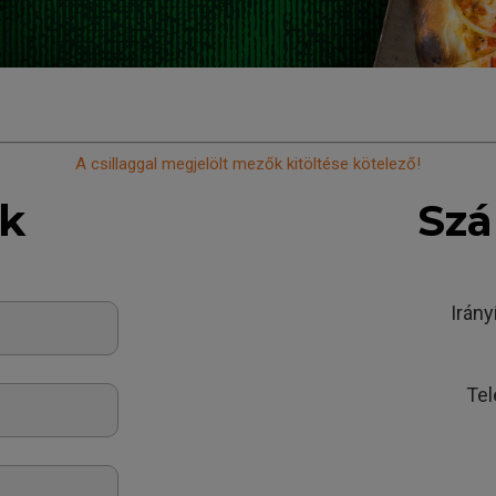
A csillaggal megjelölt mezők kitöltése kötelező!
ok
Szá
Irán
Te