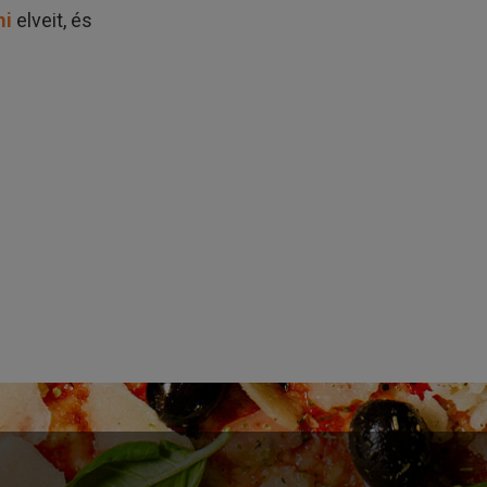
mi
elveit, és