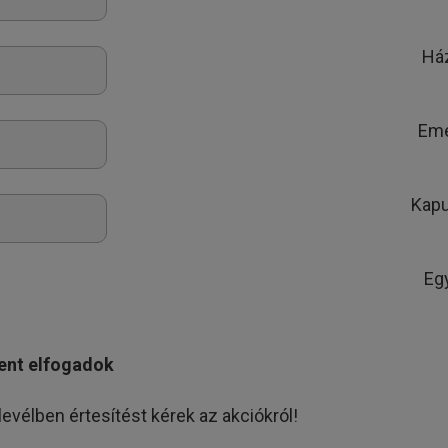
Há
Eme
Kap
Eg
ent elfogadok
levélben értesítést kérek az akciókról!