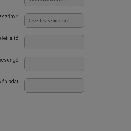
zszám
*
let, ajtó
ucsengő
yéb adat