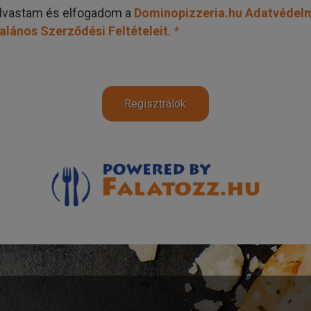
olvastam és elfogadom a
Dominopizzeria.hu
Adatvédel
alános Szerződési Feltételeit
.
*